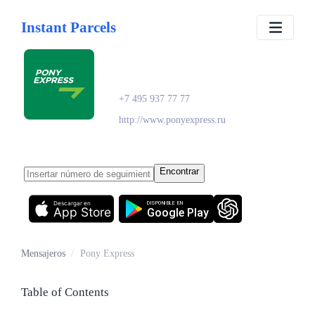
Instant Parcels
Pony Express
+7 495 937 77 77
http://www.ponyexpress.ru
Encontrar
Descargar en
DISPONIBLE EN
App Store
Google Play
Mensajeros
/
Pony Express
Table of Contents