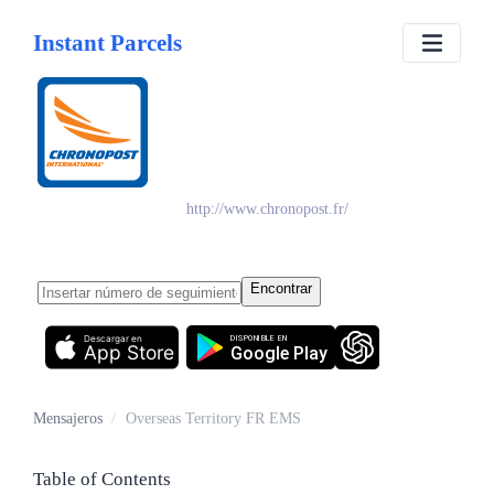
Instant Parcels
Overseas Territory F
EMS
http://www.chronopost.fr/
Encontrar
Descargar en
DISPONIBLE EN
App Store
Google Play
Mensajeros
/
Overseas Territory FR EMS
Table of Contents