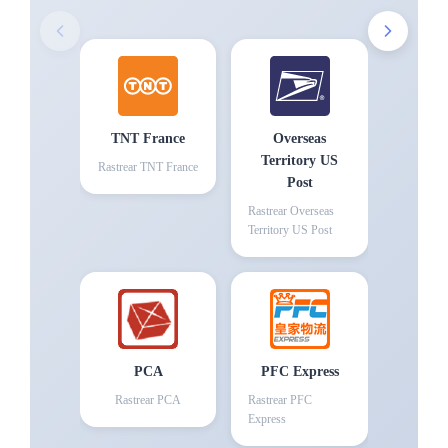
TNT France
Overseas
Territory US
Rastrear
TNT France
Post
Rastrear
Overseas
Territory US Post
PCA
PFC Express
Rastrear
PCA
Rastrear
PFC
Express