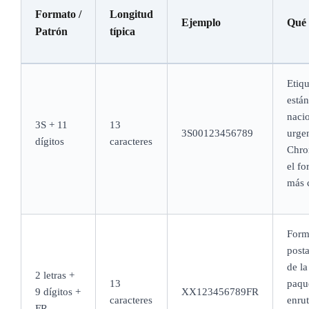
Formato /
Longitud
Ejemplo
Qué 
Patrón
típica
Etiqu
está
naci
3S + 11
13
3S00123456789
urge
dígitos
caracteres
Chro
el fo
más 
Form
post
de l
2 letras +
13
paqu
9 dígitos +
XX123456789FR
caracteres
enru
FR