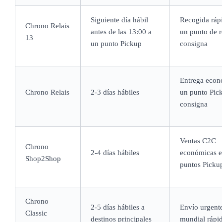
Siguiente día hábil
Recogida ráp
Chrono Relais
antes de las 13:00 a
un punto de r
13
un punto Pickup
consigna
Entrega econ
Chrono Relais
2-3 días hábiles
un punto Pic
consigna
Ventas C2C
Chrono
2-4 días hábiles
económicas e
Shop2Shop
puntos Picku
Chrono
2-5 días hábiles a
Envío urgent
Classic
destinos principales
mundial rápi