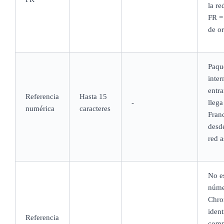
la re
FR =
de o
Paqu
inter
entra
Referencia
Hasta 15
-
llega
numérica
caracteres
Fran
desd
red 
No e
núme
Chro
ident
Referencia
comp