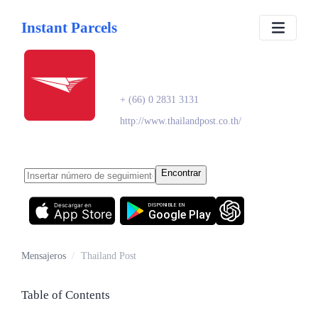
Instant Parcels
Thailand Post
+ (66) 0 2831 3131
http://www.thailandpost.co.th/
Encontrar
Descargar en
DISPONIBLE EN
App Store
Google Play
Mensajeros
/
Thailand Post
Table of Contents