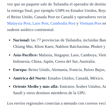
vez que un paquete sale de Tailandia el operador de destin
la entrega final, por ejemplo USPS en Estados Unidos, Roy
el Reino Unido, Canada Post en Canadá y operadores veci
Malaysia Post
,
Laos Post
,
Cambodia Post
y
Vietnam Post
en
sudeste asiático continental.
Nacional:
las 77 provincias de Tailandia, incluidas Ba
Chiang Mai, Khon Kaen, Nakhon Ratchasima, Phuket y
Asia-Pacífico:
Malasia, Singapur, Laos, Camboya, Vie
Indonesia, China, Japón, Corea del Sur, Australia.
Europa:
Reino Unido, Alemania, Francia, Países Bajos, 
América del Norte:
Estados Unidos, Canadá, México.
Oriente Medio y más allá:
Emiratos Árabes Unidos, A
Saudí y otros destinos miembros de la UPU.
Los envíos regionales conectan a menudo con correos vec