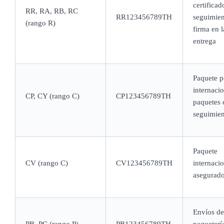
certificad
RR, RA, RB, RC
RR123456789TH
seguimien
(rango R)
firma en l
entrega
Paquete p
internacio
CP, CY (rango C)
CP123456789TH
paquetes 
seguimien
Paquete
CV (rango C)
CV123456789TH
internacio
asegurad
Envíos de
PB, PC (rango P)
PB123456789TH
paqueterí