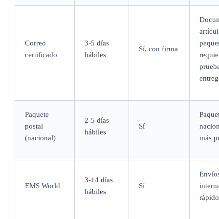
Docum
artícu
Correo
3-5 días
peque
Sí, con firma
certificado
hábiles
requie
prueb
entreg
Paquete
Paque
2-5 días
postal
Sí
nacion
hábiles
(nacional)
más p
Envío
3-14 días
EMS World
Sí
intern
hábiles
rápido