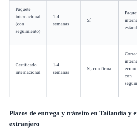
Paquete
Paque
internacional
1-4
Sí
intern
(con
semanas
estánd
seguimiento)
Corre
intern
Certificado
1-4
Sí, con firma
econó
internacional
semanas
con
segui
Plazos de entrega y tránsito en Tailandia y e
extranjero