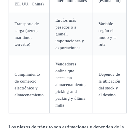
intercontinentales
(estimación)
EE. UU., China)
Envíos más
Transporte de
Variable
pesados o a
carga (aéreo,
según el
granel,
marítimo,
modo y la
importaciones y
terrestre)
ruta
exportaciones
Vendedores
online que
Cumplimiento
Depende de
necesitan
de comercio
la ubicación
almacenamiento,
electrónico y
del stock y
picking-and-
almacenamiento
el destino
packing y última
milla
Los plazos de tránsito son estimaciones y dependen de la