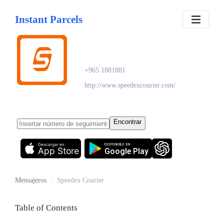
Instant Parcels
Speedex Courier
+965 1881881
http://www.speedexcourier.com/
Encontrar
Descargar en
DISPONIBLE EN
App Store
Google Play
Mensajeros
/
Speedex Courier
Table of Contents